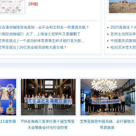
[详细]
安吉瀑布咖啡异地复制，会不会和文和友一样遭遇失败？
2025谁最佳
《疯狂动物城2》火了，上海迪士尼明年又要赚翻了
苏州太仓阿尔卑
艾蒂亚观点 | 一个成功的体育赛事怎样才能打造为新...
中国重庆武隆国
艾蒂亚观点 | 16亿资金能否拯救大庸古城？
哈尔滨冰雪大世
省市调
ITIA在海南三亚举行第十届艾蒂亚
艾蒂亚探营中国马镇，众行家助力
大会预备会讨论行业巨变
草原旅游