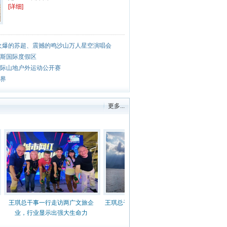
[详细]
？火爆的苏超、震撼的鸣沙山万人星空演唱会
斯国际度假区
际山地户外运动公开赛
界
更多...
王琪总干事一行走访两广文旅企
王琪总干事一行赴云南考察文旅市
艾蒂亚日本
业，行业显示出强大生命力
场复苏情况纪实