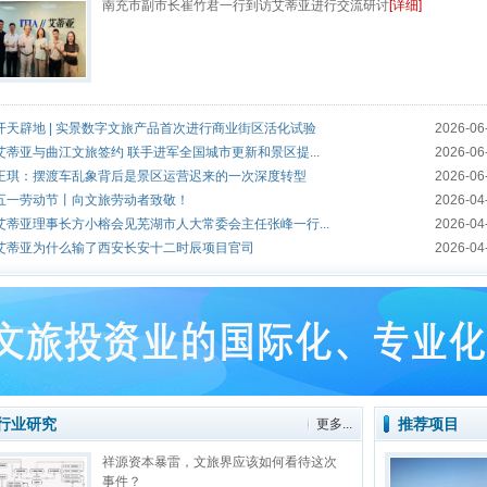
南充市副市长崔竹君一行到访艾蒂亚进行交流研讨
[详细]
开天辟地 | 实景数字文旅产品首次进行商业街区活化试验
2026-06
艾蒂亚与曲江文旅签约 联手进军全国城市更新和景区提...
2026-06
王琪：摆渡车乱象背后是景区运营迟来的一次深度转型
2026-06
五一劳动节丨向文旅劳动者致敬！
2026-04
艾蒂亚理事长方小榕会见芜湖市人大常委会主任张峰一行...
2026-04
艾蒂亚为什么输了西安长安十二时辰项目官司
2026-04
行业研究
推荐项目
更多...
祥源资本暴雷，文旅界应该如何看待这次
事件？